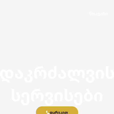
მთავარი
დაკრძალვი
სერვისები
ᲓᲐᲠᲔᲙᲔᲗ